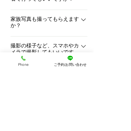
＊尚、撮影内容のキャンセル及び変
はい。ランドセルや入園バックなど
更についても上記の通りです。
持ってきていただければ一緒に撮影
家族写真も撮ってもらえます
か？
させていただきます。 尚、衣装のお
持ち込み料金は、２着目〜＋¥1,500-
はい。 どのプランも家族写真は無料
(+tax)となります。
で撮影させていただいております。
撮影の様子など、スマホやカ
メラで撮影してもいいです
か？
Phone
ご予約/お問い合わせ
スマホでの撮影は可能です。 尚、フ
ラッシュのご使用はお控えくださ
撮影アイテムを持参してもい
いですか？
い。
はい。 撮影アイテムのお持ち込みを
ご希望の場合、多くなると、自然な
クレジットカードは使えます
か？
カットが少なくなってしまいますの
で、１〜２つ程度のお持ち込みをお
いいえ。 撮影終了後、明細をお渡し
すすめしております。 （お持ち込み