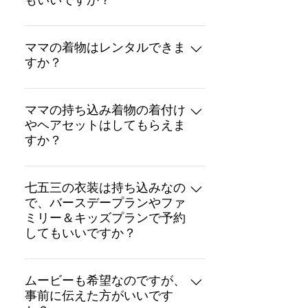
もいいですか？
す。 お出かけ衣装レンタル＋¥5,000-
はい。 七五三のお着物のお持ち込み
(+tax)となります。 ※ご予約時にお
は可能です。 お持ち込み料金は発生
ママの着物はレンタルできま
申し付けください ※衣装は、当日の
すか？
いたしません。 また、衣装のお持ち
ご返却をお願いしております 撮影日
込みの有無に関わらず、七五三プラ
と別日にお出かけ衣装レンタルをご
はい。 お母さんの着物レンタル・着
ンには着付け・ヘアメイクが含まれ
希望の場合は、当日レンタル・ご返
付け・ヘアメイクセットも承ってお
ママの持ち込み着物の着付け
ますので、ご安心ください。 ※レン
却をお願いいたしております。 尚、
やヘアセットはしてもらえま
ります。 ご予約時にご希望の旨をお
タルでも持ち込みでも料金は同額で
別日の場合、着付けヘアメイクは承
すか？
知らせください。 料金につきまして
す
っておりませんので、予めご了承く
は、七五三プランページをご参照く
ださいませ。
はい。 お持ち込みいただいた着物の
ださいませ。
着付け・ヘアセットも承っておりま
七五三の衣装は持ち込みなの
で、バースデープランやファ
す。 ご予約時にご希望の旨をお知ら
ミリー＆キッズプランで予約
せください。 料金につきましては、
してもいいですか？
七五三プランページをご参照くださ
いませ。
いいえ。 ７５３プランでご予約くだ
さい。 レンタルでも持ち込みでも料
ムービーも希望なのですが、
事前に伝えた方がいいです
金は同額となります。