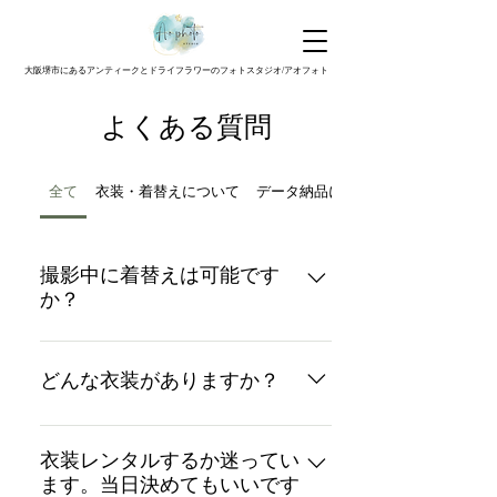
大阪堺市にあるアンティークとドライフラワーのフォトスタジオ/アオフォト
よくある質問
全て
衣装・着替えについて
データ納品について
撮影中に着替えは可能です
か？
はい。 お着替えの制限はございませ
んが、撮影時間内（約１時間）での
どんな衣装がありますか？
お着替えになりますので、１着で撮
影される方が多いですが、２着での
衣装ページをご参照ください。
撮影も可能です。 衣装のお持ち込み
https://www.aophotost.com/costume
衣装レンタルするか迷ってい
料金は、２着目〜＋¥1,500-(+tax) ※
ます。当日決めてもいいです