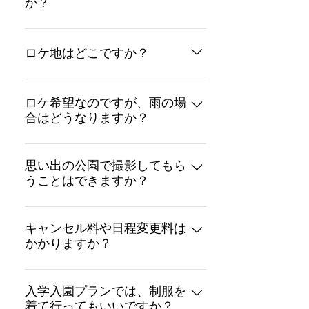
か？
はい。 事前予約が必要です。 撮影
ご予約時にお申し付けください。
ロケ地はどこですか？
ロケ地については、通常、スタジオ
近くの公園等にご案内させていただ
ロケ希望なのですが、雨の場
合はどうなりますか？
きます。 ご希望の公園などでの撮影
も可能です。 ※七五三プランは神社
ロケーション撮影日が雨天の場合、
での撮影も可能です。 ※場所によっ
日程変更が可能です。 （雨天による
思い出の公園で撮影してもら
ては、出張費が発生いたします。
うことはできますか？
日程変更料は発生しません） 天候が
ややこしい場合は、前日の１７時ご
はい。 場所によっては、出張費が発
ろにこちらで決行の有無を判断し、
生いたしますので、LINEにてお問い
キャンセル料や日程変更料は
ご連絡させていただきます。 （尚、
かかりますか？
合わせくださいませ。
お客様都合の日程変更は日程変更料
が発生いたします）
キャンセル料や日程変更料に関しま
しては、下記ご参照ください。
入学入園プランでは、制服を
着て行ってもいいですか？
https://www.aophotost.com/yoyakupolicy