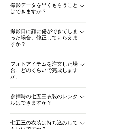
前後しますが、通常約２週間前後
撮影データを早くもらうこと
最長1年間となります。
はできますか？
（最大３週間）での納品となりま
す。 オプションでお急ぎ仕上げ＋
オプションでお急ぎ仕上げ＋¥3,000-
¥3,000-(+tax)も可能です。
(+tax)が可能です。
撮影日に顔に傷ができてしま
った場合、修正してもらえま
すか？
オプションで修正も可能です。
フォトアイテムを注文した場
合、どのくらいで完成します
か。
お写真をセレクト後（アルバムはレ
イアウトご確認後）、約１〜２ヶ月
参拝時の七五三衣装のレンタ
ルはできますか？
後に発送させていただきます。 ※年
末年始やお盆シーズンは、納期が遅
撮影のご予約いただいたお客様に
くなる可能性がございます。
は、お参り時の衣装レンタル（お出
七五三の衣装は持ち込みして
かけ衣装レンタル）も承っておりま