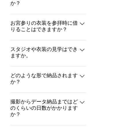
七五三プランは、洋装追加オプショ
か？
ンをご選択ください。
はい。 衣装のレンタルの有無は、当
日お決めいただいて問題ございませ
お宮参りの衣装を参拝時に借
りることはできますか？
ん。 １着＋¥3,000-(+tax)〜となりま
す。 ご検討中の旨、ご予約時にお伝
撮影のご予約をいただいたお客様に
えください。
は参拝時の衣装貸し出しも承ってお
スタジオや衣装の見学はでき
ますか。
ります。 お出かけ衣装レンタル＋
¥8,000-（＋tax）となります。 料金
スタジオや衣装の見学は行なってお
には、撮影時の着用も含まれます。
りません。
どのような形で納品されます
当日貸し出し・当日返却をお願いし
か？
ております。 ご希望の場合は、ご予
約時にお知らせいただきますようよ
撮影データはオンライン納品です。
ろしくお願いいたします。
お客さま専用のページから、お写真
撮影からデータ納品まではど
のくらいの日数がかかります
をダウンロードいただけます。 スマ
か？
ホからでもダウンロード可能です。
。 ダウンロード期間は3日間です
その時の予約状況によって、納期が
が、ご購入いただく商品によっては