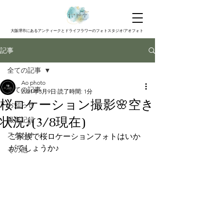
大阪堺市にあるアンティークとドライフラワーのフォトスタジオ/アオフォト
記事
全ての記事
Ao photo
全ての記事
2021年3月9日
読了時間: 1分
桜ロケーション撮影🌸空き
お知らせ
状況♪(3/8現在)
撮影記録
スタジオ
ご家族で桜ロケーションフォトはいか
がでしょうか♪
その他