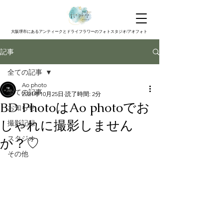
大阪堺市にあるアンティークとドライフラワーのフォトスタジオ/アオフォト
記事
全ての記事
Ao photo
全ての記事
2021年10月25日
読了時間: 2分
BD PhotoはAo photoでお
お知らせ
しゃれに撮影しません
撮影記録
スタジオ
か？♡
その他