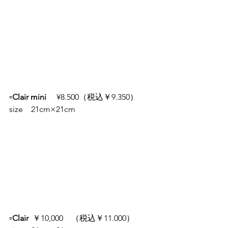
▫️Clair mini 
　¥8.500（税込￥9.350）　
size　21cm×21cm
▫️Clair 
 ￥10,000　（税込￥11.000）　