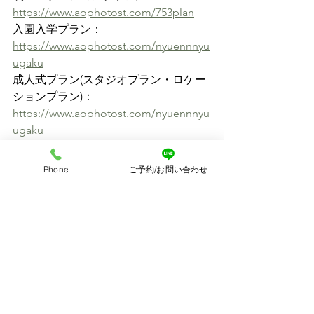
https://www.aophotost.com/753plan
入園入学プラン：
https://www.aophotost.com/nyuennnyu
ugaku
成人式プラン(スタジオプラン・ロケー
ションプラン)：
https://www.aophotost.com/nyuennnyu
ugaku
マタニティープラン：
https://www.aophotost.com/maternity-
Phone
ご予約/お問い合わせ
plan
ファミリープラン(スタジオプラン・ロ
ケーションプラン)：
https://www.aophotost.com/family-plan
ウェディングプラン(comming soon)：
https://www.aophotost.com/wedding-
plan