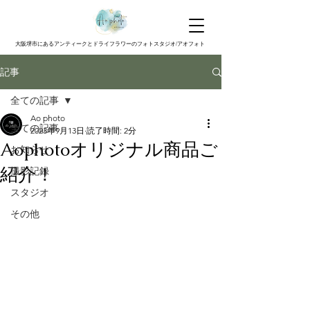
大阪堺市にあるアンティークとドライフラワーのフォトスタジオ/アオフォト
記事
全ての記事
Ao photo
全ての記事
2023年9月13日
読了時間: 2分
Aophotoオリジナル商品ご
お知らせ
紹介！
撮影記録
スタジオ
その他