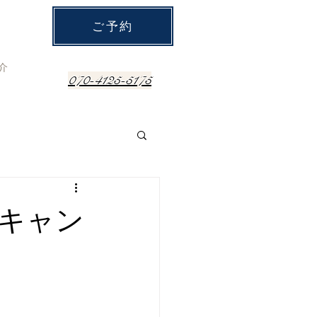
ご予約
介
070-4125-5175
りキャン