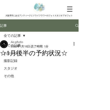
大阪堺市にあるアンティークとドライフラワーのフォトスタジオ/アオフォト
記事
全ての記事
Ao photo
全ての記事
2022年1月18日
読了時間: 1分
☆1月後半の予約状況☆
お知らせ
撮影記録
スタジオ
その他