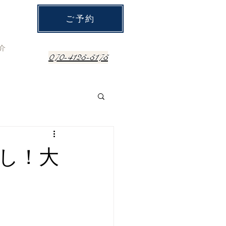
ご予約
介
070-4125-5175
し！大