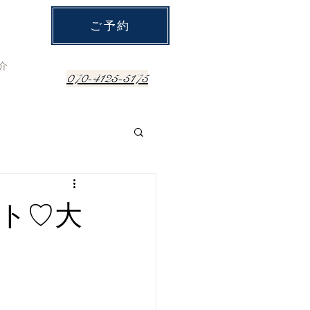
ご予約
介
070-4125-5175
ト♡大