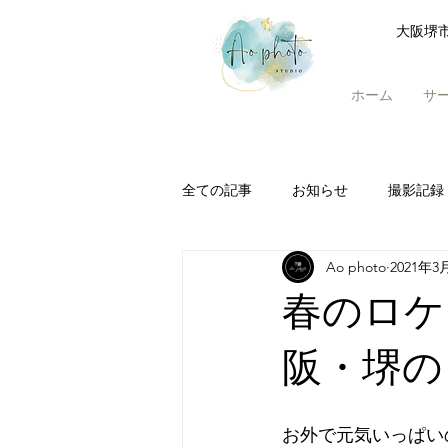
大阪堺
ホーム
サ
全ての記事
お知らせ
撮影記録
Ao photo
2021年3
春のロケ
阪・堺の
お外で元気いっぱい