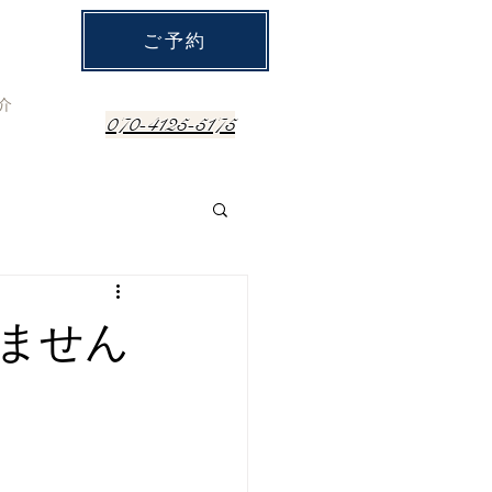
ご予約
介
070-4125-5175
ません