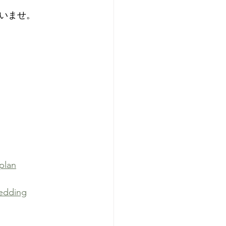
いませ。
plan
edding