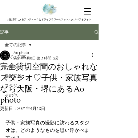
大阪堺市にあるアンティークとドライフラワーのフォトスタジオ/アオフォト
記事
全ての記事
Ao photo
全ての記事
2021年4月8日
読了時間: 2分
完全貸切空間のおしゃれな
お知らせ
スタジオ♡子供・家族写真
撮影記録
スタジオ
なら大阪・堺にあるAo
その他
photo
更新日：
2021年4月10日
子供・家族写真の撮影に訪れるスタジ
オは、どのようなものを思い浮かべま
すか？