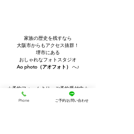
家族の歴史を残すなら
大阪市からもアクセス抜群！
堺市にある
おしゃれなフォトスタジオ
Ao photo（アオフォト）
 へ♪
☆予約フォームより、ご予約受付中☆
ニューボーン✴︎キッズ✴︎ファミリー
Phone
ご予約/お問い合わせ
マタニティ✴︎七五三etc...  
《プラン一覧》
どのプランも全撮影データ付き！