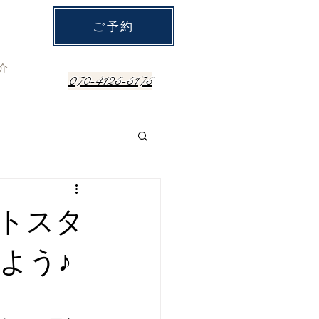
ご予約
介
070-4125-5175
トスタ
よう♪