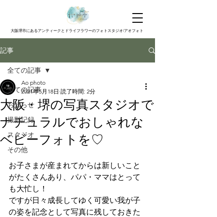
大阪堺市にあるアンティークとドライフラワーのフォトスタジオ/アオフォト
記事
全ての記事
Ao photo
全ての記事
2021年5月18日
読了時間: 2分
大阪・堺の写真スタジオで
お知らせ
ナチュラルでおしゃれな
撮影記録
スタジオ
ベビーフォトを♡
その他
お子さまが産まれてからは新しいこと
がたくさんあり、パパ・ママはとって
も大忙し！
ですが日々成長してゆく可愛い我が子
の姿を記念として写真に残しておきた