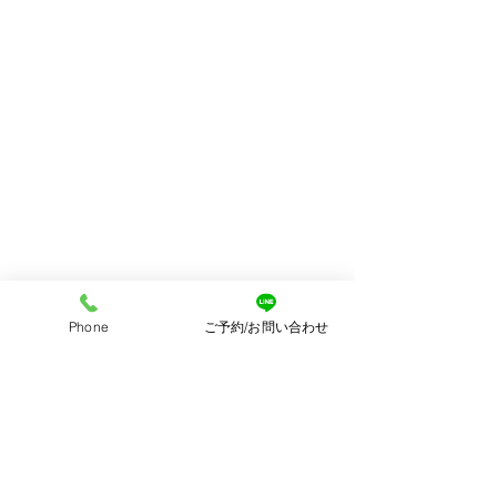
Ao photoはお家の2Fを改装したおしゃ
Phone
ご予約/お問い合わせ
れなスタジオになっており、
まるでお友達の家に遊びに来たような
空間になってます！
ですので、赤ちゃんだけでなくパパと