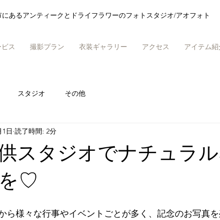
市にあるアンティークとドライフラワーのフォトスタジオ/アオフォト
ービス
撮影プラン
衣装ギャラリー
アクセス
アイテム紹
スタジオ
その他
月1日
読了時間: 2分
供スタジオでナチュラル
を♡
から様々な行事やイベントごとが多く、記念のお写真を