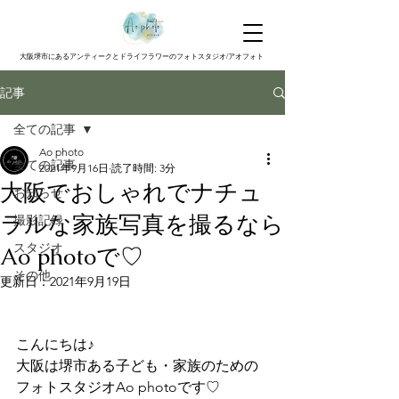
大阪堺市にあるアンティークとドライフラワーのフォトスタジオ/アオフォト
記事
全ての記事
Ao photo
全ての記事
2021年9月16日
読了時間: 3分
大阪でおしゃれでナチュ
お知らせ
ラルな家族写真を撮るなら
撮影記録
スタジオ
Ao photoで♡
その他
更新日：
2021年9月19日
こんにちは♪
大阪は堺市ある子ども・家族のための
フォトスタジオAo photoです♡