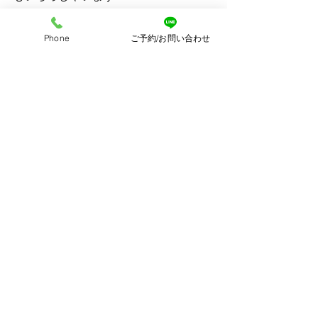
Phone
ご予約/お問い合わせ
写真を見ながら、こんなことがあった
ね。なんて思い出話ができるのも写真
の力のひとつです◎
写真は時にはコミュニケーションツー
ルともなります！◎
ナチュラルないつもの家族の姿を撮影
させていただきます♡