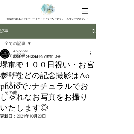
大阪堺市にあるアンティークとドライフラワーのフォトスタジオ/アオフォト
記事
全ての記事
Ao photo
全ての記事
2021年10月20日
読了時間: 2分
堺市で１００日祝い・お宮
お知らせ
参りなどの記念撮影はAo
撮影記録
スタジオ
photoで♪ナチュラルでお
その他
しゃれなお写真をお撮り
いたします◎
更新日：
2021年10月20日