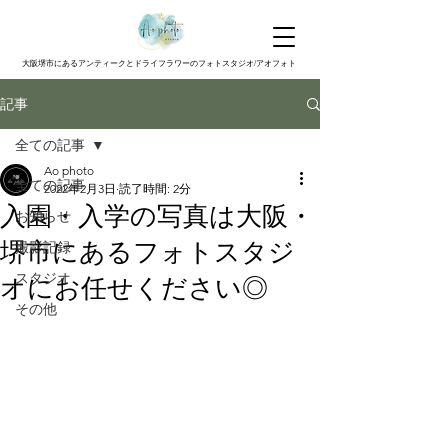
大阪堺市にあるアンティークとドライフラワーのフォトスタジオ/アオフォト
記事
全ての記事
Ao photo
全ての記事
2022年2月3日
読了時間: 2分
入園・入学の写真は大阪・
お知らせ
堺市にあるフォトスタジ
撮影記録
スタジオ
オにお任せください◎
その他