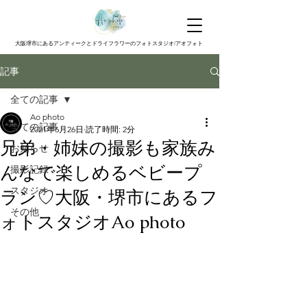
大阪堺市にあるアンティークとドライフラワーのフォトスタジオ/アオフォト
記事
全ての記事
Ao photo
全ての記事
2021年6月26日
読了時間: 2分
兄弟・姉妹の撮影も家族み
お知らせ
んなで楽しめるベビープ
撮影記録
スタジオ
ラン♡大阪・堺市にあるフ
その他
ォトスタジオAo photo