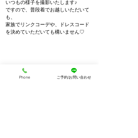
いつもの様子を撮影いたします♪
ですので、普段着でお越しいただいて
も、
家族でリンクコーデや、ドレスコード
を決めていただいても構いません♡
ご家族にしかない魅力ある一枚となる
でしょう♪
Phone
ご予約/お問い合わせ
撮影はお子さまのペースで進めていき
ますので、初めはちょっぴり緊張して
いた子もカメラを機にすることなく自
然と笑顔が溢れるように♡