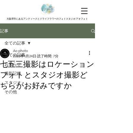
大阪堺市にあるアンティークとドライフラワーのフォトスタジオ/アオフォト
記事
全ての記事
Ao photo
全ての記事
2023年4月24日
読了時間: 7分
七五三撮影はロケーション
お知らせ
フォトとスタジオ撮影ど
撮影記録
スタジオ
ちらがお好みですか
その他