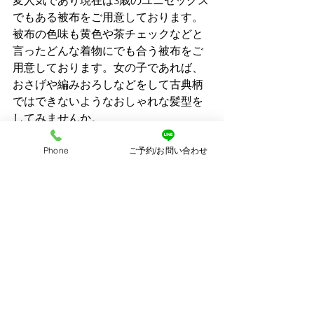
変人気であり現在は3歳のユニセックス
でもある被布をご用意しております。
被布の色味も黄色や茶チェックなどと
言ったどんな着物にでも合う被布をご
用意しております。女の子であれば、
おさげや編みおろしなどをして古典柄
ではできないようなおしゃれな髪型を
してみませんか。
リニューアルしたドライフラワーやア
Phone
ご予約/お問い合わせ
ンティークなインテリアが置かれた写
真スタジオではぴったりなそんな衣装
となっております。
また、JILLSTUARTの着物もご用意して
おります。JILLSTUARTの着物も3歳7歳
の姉妹で撮影できるようになっており
ます。青みのおしゃれな着物となって
おります。ナチュラルでかわいいそん
な着物をぜひAo photoの写真スタジオ
で撮影してみてください。