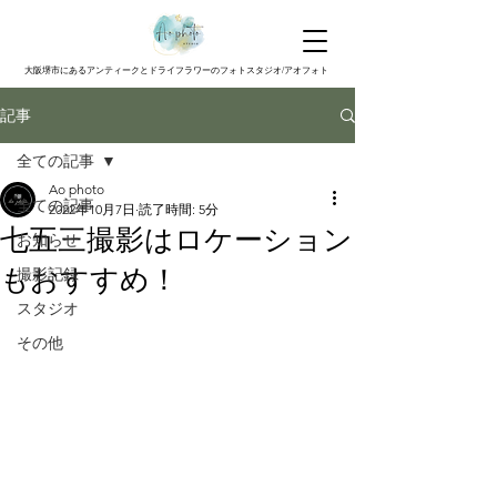
大阪堺市にあるアンティークとドライフラワーのフォトスタジオ/アオフォト
記事
全ての記事
Ao photo
全ての記事
2022年10月7日
読了時間: 5分
七五三撮影はロケーション
お知らせ
もおすすめ！
撮影記録
スタジオ
その他