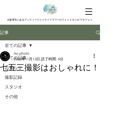
大阪堺市にあるアンティークとドライフラワーのフォトスタジオ/アオフォト
記事
全ての記事
Ao photo
全ての記事
2022年11月13日
読了時間: 4分
七五三撮影はおしゃれに！
お知らせ
撮影記録
スタジオ
その他