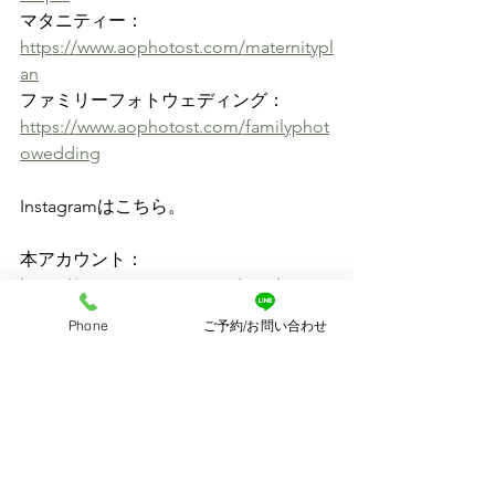
マタニティー：
https://www.aophotost.com/maternitypl
an
ファミリーフォトウェディング：
https://www.aophotost.com/familyphot
owedding
Instagramはこちら。
本アカウント：
https://www.instagram.com/ao.photo.st
udio/
Phone
ご予約/お問い合わせ
７５３アカウント：
https://www.instagram.com/ao.photo.7
53/
大阪市内からもアクセスしやすいAo 
photoです。 キッズスタジオの近くに