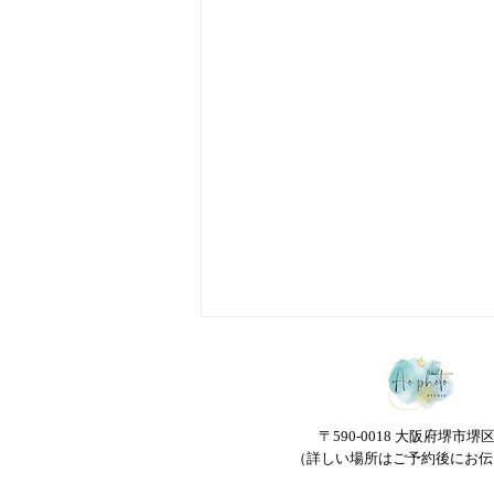
◎袴撮影の持ち物◎
袴の前撮りをご検討いただいてい
る方も多くいらっしゃるのではな
〒590-0018 大阪府堺市堺
いでしょうか。 Ao photoでも袴
（詳しい場所はご予約後にお伝
前撮りや後撮りは可能です。 撮