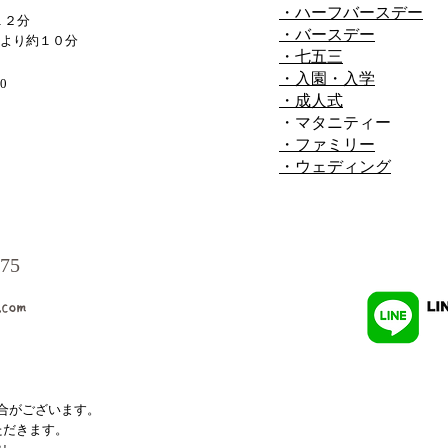
・ハーフバースデー
１０
１２分
スタジオ撮影でのメリット
・バースデー
より約１０分
・七五三
は？
・入園・入学
0
・成人式
・マタニティー
・ファミリー
・ウェディング
175
.com
合がございます。
ただきます。