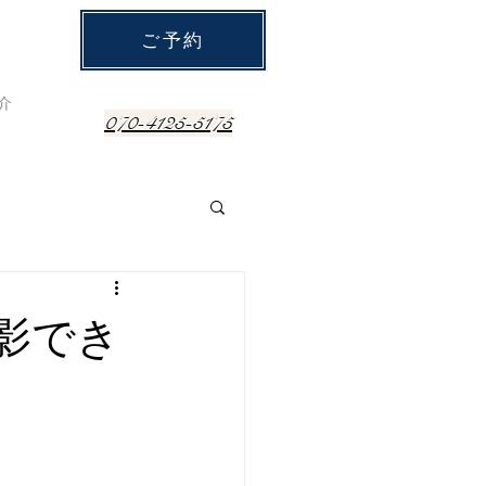
ご予約
介
070-4125-5175
影でき