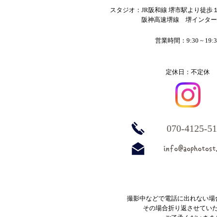
影衣装はお持ち込みいただいてお
スタジオ：JR阪和線 堺市駅より徒歩
ります。 ご準備の際は、こちら
​ 阪神高速堺線 堺インター
を参考くださいませ。 ★持ち物
★ ・着物（二尺袖着物または振
営業時間：9:30 ~ 19:3
袖）...
定休日：不定休
070-4125-5
info@aophotost
撮影中などで電話に出れない場
その場合折り返させてい