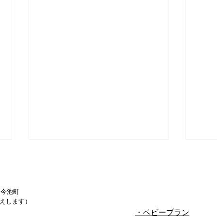
区今池町
えします）
・ベビープラン