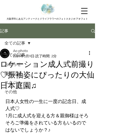
大阪堺市にあるアンティークとドライフラワーのフォトスタジオ/アオフォト
記事
全ての記事
Ao photo
全ての記事
2021年3月9日
読了時間: 2分
ロケーション成人式前撮り
お知らせ
♡振袖姿にぴったりの大仙
撮影記録
スタジオ
日本庭園♫
その他
日本人女性の一生に一度の記念日、成
人式♡
1月に成人式を迎える方＆親御様はそろ
そろご準備をされている方もいるので
はないでしょうか？♪