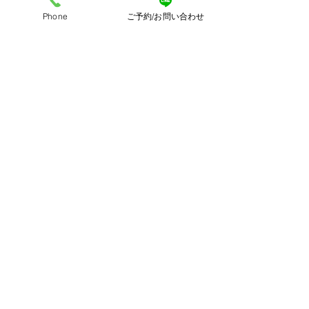
《プラン一覧》
Phone
ご予約/お問い合わせ
どのプランも全撮影データ付き！
（もちろんデータのみOK）
▽バースデープラン
▽ベビープラン
▽ファミリー&キッズプラン（スタジ
オ）
▽ファミリー&キッズプラン（ロケ）
▽七五三プラン（スタジオ）
▽七五三プラン（ロケ）
 ▽マタニティプラン
TEL 070-4125-5175
MAIL  
info@aophotost.com
HP  
https://www.aophotost.com