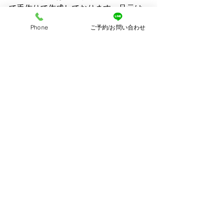
て手作りで作成しております。足元は
草履ではなくブーツを履いておしゃれ
Phone
ご予約/お問い合わせ
に着こなして七五三撮影をしてみませ
んか。Ao photoオリジナル着物は、大
変人気であり現在は3歳のユニセックス
でもある被布をご用意しております。
被布の色味も黄色や茶チェックなどと
言ったどんな着物にでも合う被布をご
用意しております。女の子であれば、
おさげや編みおろしなどをして古典柄
ではできないようなおしゃれな髪型を
してみませんか。
また、オーダーメイドで製作をしてい
ただいたウィリアムモリスの着物やス
ーツがとってもおしゃれでかわいいの
です。リニューアルしたドライフラワ
ーやアンティークなインテリアが置か
れた写真スタジオではぴったりなそん