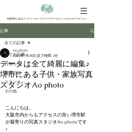
大阪堺市にあるアンティークとドライフラワーのフォトスタジオ/アオフォト
記事
全ての記事
Ao photo
全ての記事
2021年7月28日
読了時間: 2分
データは全て綺麗に編集♪
お知らせ
堺市にある子供・家族写真
撮影記録
スタジオ
スタジオAo photo
その他
こんにちは。
大阪市内からもアクセスの良い堺市駅
が最寄りの写真スタジオAo photoです
♪