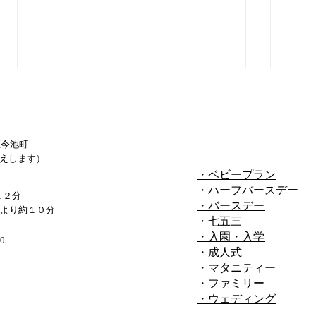
区今池町
えします）
・ベビープラン
・ハーフバースデー
１２分
堺で七五三のロケーション撮
大阪
・バースデー
より約１０分
・七五三
影♪
ならA
・入園・入学
0
・成人式
・マタニティー
・ファミリー
・ウェディング