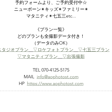
予約フォームより、ご予約受付中☆
ニューボーン✴︎キッズ✴︎ファミリー✴
マタニティ✴︎七五三etc...
《プラン一覧》
どのプランも全撮影データ付き！
（データのみOK）
スタジオプラン
▽ロケフォトプラン
▽七五三プラン
▽マタニティプラン
▽出張撮影
TEL 070-4125-5175
MAIL  
info@aophotost.com
HP  
https://www.aophotost.com