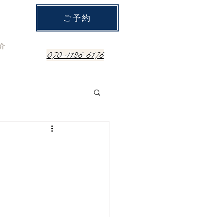
ご予約
介
070-4125-5175