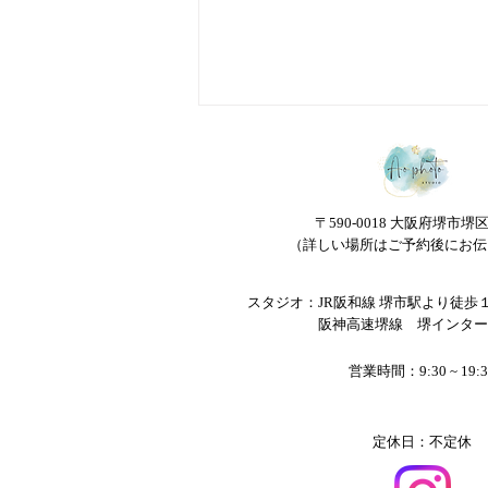
〒590-0018 大阪府堺市堺
（詳しい場所はご予約後にお伝
スタジオ：JR阪和線 堺市駅より徒歩
期間限定！季節の花🌸桜コー
​ 阪神高速堺線 堺インター
ナー🌸（3/16〜4/30）
営業時間：9:30 ~ 19:3
定休日：不定休