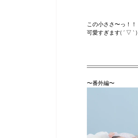
この小ささ〜っ！！
可愛すぎます( ´ ▽ ` )
〜番外編〜