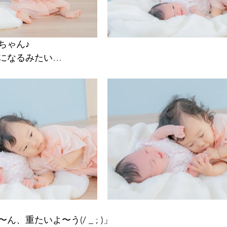
ちゃん♪
になるみたい…
、重たいよ〜う(/ _ ; )」