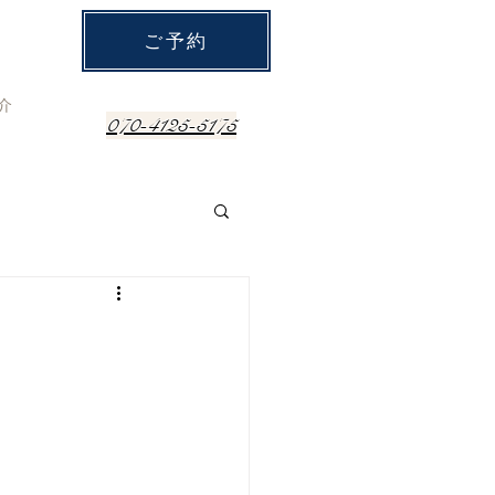
ご予約
介
070-4125-5175