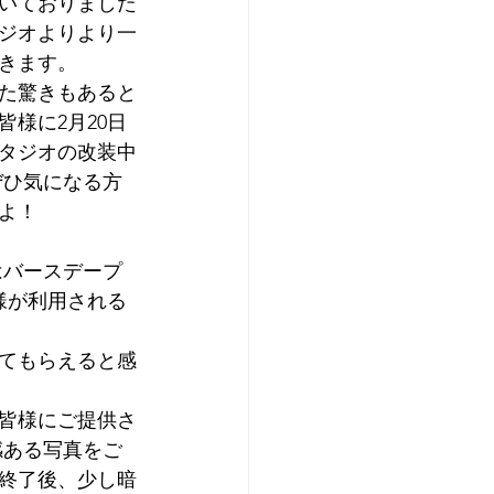
いておりました
ジオよりより一
きます。
た驚きもあると
様に2月20日
タジオの改装中
ぜひ気になる方
よ！
はバースデープ
様が利用される
てもらえると感
皆様にご提供さ
感ある写真をご
終了後、少し暗