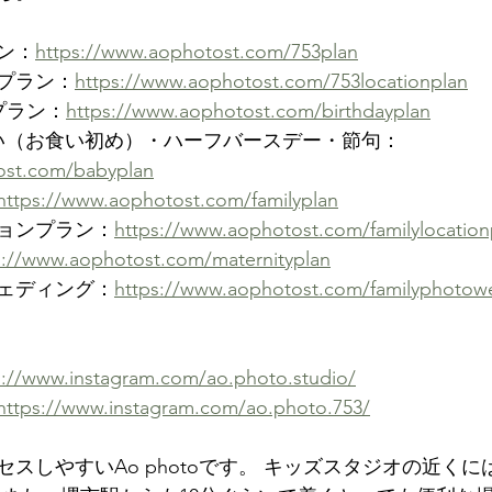
ン：
https://www.aophotost.com/753plan
プラン：
https://www.aophotost.com/753locationplan
プラン：
https://www.aophotost.com/birthdayplan
祝い（お食い初め）・ハーフバースデー・節句：
ost.com/babyplan
https://www.aophotost.com/familyplan
ョンプラン：
https://www.aophotost.com/familylocation
s://www.aophotost.com/maternityplan
ェディング：
https://www.aophotost.com/familyphotow
  
s://www.instagram.com/ao.photo.studio/
https://www.instagram.com/ao.photo.753/
スしやすいAo photoです。 キッズスタジオの近く