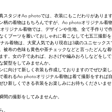
スタジオAo photoでは、衣装にもこだわりがありま
柄の着物はもちろんですが、Ao photoオリジナル着
otoオリジナル着物では、デザインや生地、全て手作りで
なくブーツを履いておしゃれに着こなして七五三撮影を
オリジナル着物は、大変人気であり現在は3歳のユニセック
。被布の色味も黄色や茶チェックなどと言ったどんな着
ます。女の子であれば、おさげや編みおろしなどをして
な髪型をしてみませんか。
ンに向けて新しく衣装も作成しておりますのでぜひ楽し
着れるAo photoオリジナル着物は着て撮影をすれば
ぜひ新しくできる衣装をお楽しみにお待ちくださいませ
瞬間の撮影をしてみませんか。
ら。 