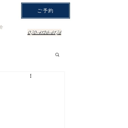
ご予約
介
070-4125-5175