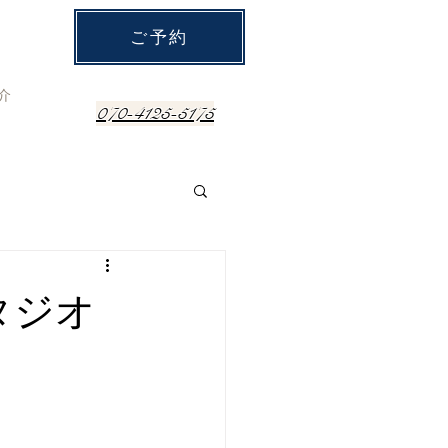
ご予約
介
070-4125-5175
タジオ