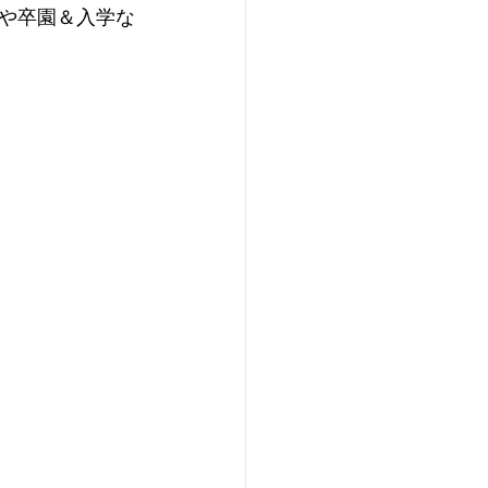
や卒園＆入学な