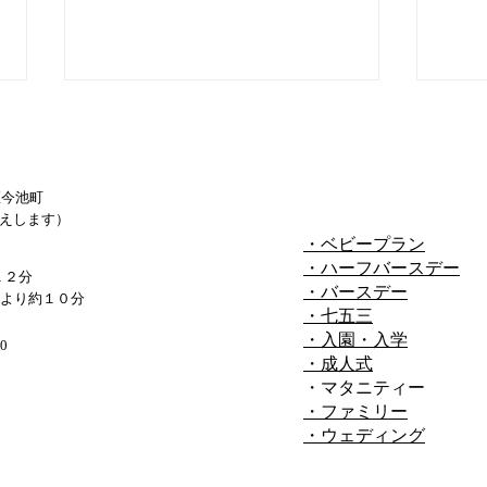
区今池町
えします）
・ベビープラン
・ハーフバースデー
１０
１２分
スタジオ撮影でのメリット
・バースデー
より約１０分
・七五三
は？
・入園・入学
0
・成人式
・マタニティー
・ファミリー
・ウェディング