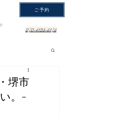
ご予約
介
070-4125-5175
・堺市
い。-