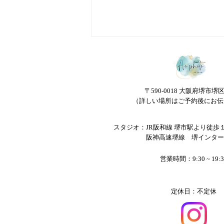
◎袴撮影の持ち物◎
袴の前撮りをご検討いただいてい
る方も多くいらっしゃるのではな
〒590-0018 大阪府堺市堺
いでしょうか。 Ao photoでも袴
（詳しい場所はご予約後にお伝
前撮りや後撮りは可能です。 撮
影衣装はお持ち込みいただいてお
スタジオ：JR阪和線 堺市駅より徒歩
ります。 ご準備の際は、こちら
​ 阪神高速堺線 堺インター
を参考くださいませ。 ★持ち物
★ ・着物（二尺袖着物または振
営業時間：9:30 ~ 19:3
袖）...
定休日：不定休